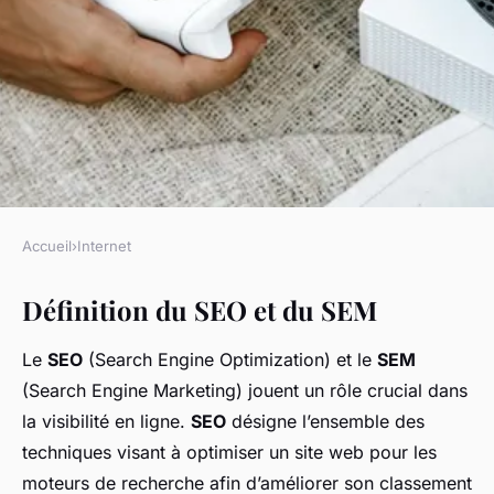
Accueil
›
Internet
INTERNET
Définition du SEO et du SEM
SEO vs SEM : quelle est la
meilleure stratégie de
Le
SEO
(Search Engine Optimization) et le
SEM
recherche?
(Search Engine Marketing) jouent un rôle crucial dans
la visibilité en ligne.
SEO
désigne l’ensemble des
Kylian
•
16 décembre 2024
•
8 min de lecture
techniques visant à optimiser un site web pour les
moteurs de recherche afin d’améliorer son classement