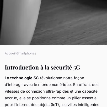
Accueil
›
Smartphones
SMARTPHONES
Introduction à la sécurité 5G
Sécurité et 5G : ce que tout
utilisateur de smartphone
La
technologie 5G
révolutionne notre façon
devrait savoir
d’interagir avec le monde numérique. En offrant des
vitesses de connexion ultra-rapides et une capacité
Kylian
•
16 décembre 2024
•
6 min de lecture
accrue, elle se positionne comme un pilier essentiel
pour l’Internet des objets (IoT), les villes intelligentes