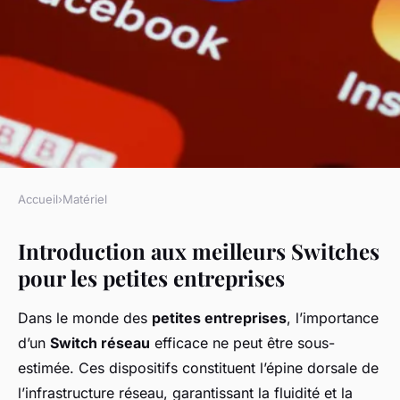
Accueil
›
Matériel
MATÉRIEL
Introduction aux meilleurs Switches
5 meilleures options de Switch
pour les petites entreprises
pour les petites entreprises
Dans le monde des
petites entreprises
, l’importance
Kylian
•
16 décembre 2024
•
7 min de lecture
d’un
Switch réseau
efficace ne peut être sous-
estimée. Ces dispositifs constituent l’épine dorsale de
l’infrastructure réseau, garantissant la fluidité et la